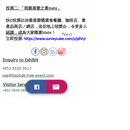
投票二: 「我最喜愛之素mate」
快D投票比你最喜愛嘅素食餐廳、咖啡店、素
產品商店／網店，送佢地上領獎台，令更多人
認識，成為大家嘅素Mate！
Previous
Next
立即投票: 
https://www.surveycake.com/s/p6Vyr
Enquiry to Exhibit
+852 3520 3617
veg@baobab-tree-event.com
Visitor Service
+852 5639 0658
Mainland China Direct Line/WeChat
+86 18210146516
Organizer