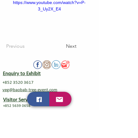
https://www.youtube.com/watch?v=P-
3_Uy2X_E4
Previous
Next
Enquiry to Exhibit
+852 3520 3617
veg@baobab-tree-event.com
Visitor Service
+852 5639 0658
Mainland China Direct Line/WeChat
+86 18210146516