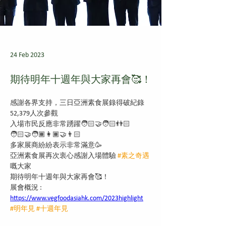
24 Feb 2023
期待明年十週年與大家再會🥰！
感謝各界支持，三日亞洲素食展錄得破紀錄
52,379人次參觀
入場市民反應非常踴躍🧑🏻‍🤝‍🧑🏻👬🏻
🧑🏻‍🤝‍🧑🏾👩🏾‍🤝‍👨🏻 
多家展商紛紛表示非常滿意🥳
亞洲素食展再次衷心感謝入場體驗 
#素之奇遇
嘅大家
期待明年十週年與大家再會🥰！
展會概況 :  
https://www.vegfoodasiahk.com/2023highlight
#明年見
#十週年見